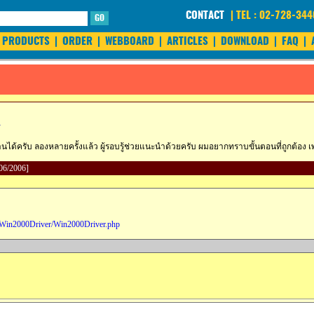
CONTACT
| TEL : 02-728-34
GO
PRODUCTS
|
ORDER
|
WEBBOARD
|
ARTICLES
|
DOWNLOAD
|
FAQ
|
1
ได้ครับ ลองหลายครั้งแล้ว ผู้รอบรู้ช่วยแนะนำด้วยครับ ผมอยากทราบขั้นตอนที่ถูกต้อง เพร
0/06/2006]
le/Win2000Driver/Win2000Driver.php