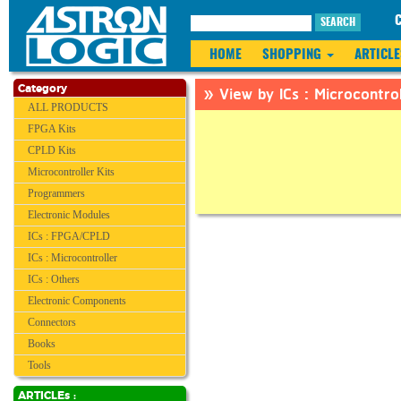
SEARCH
HOME
SHOPPING
ARTICLE
» View by ICs : Microcontrol
Category
ALL PRODUCTS
FPGA Kits
CPLD Kits
Microcontroller Kits
Programmers
Electronic Modules
ICs : FPGA/CPLD
ICs : Microcontroller
ICs : Others
Electronic Components
Connectors
Books
Tools
ARTICLEs :